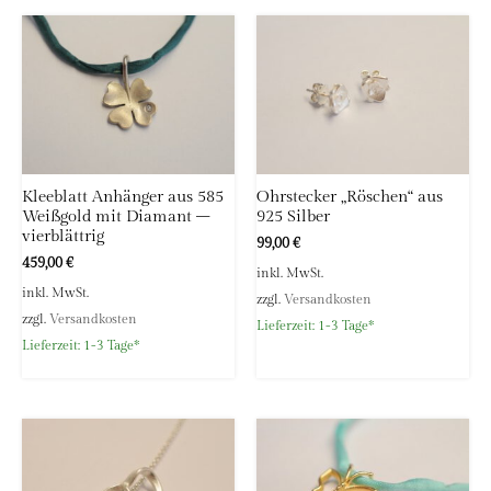
Kleeblatt Anhänger aus 585
Ohrstecker „Röschen“ aus
Weißgold mit Diamant –
925 Silber
vierblättrig
99,00
€
459,00
€
inkl. MwSt.
inkl. MwSt.
zzgl.
Versandkosten
zzgl.
Versandkosten
Lieferzeit:
1-3 Tage*
Lieferzeit:
1-3 Tage*