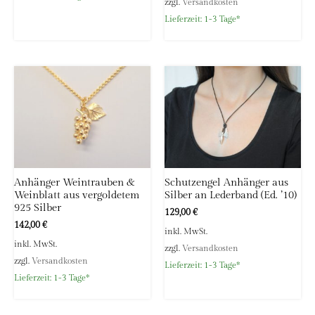
zzgl.
Versandkosten
Lieferzeit:
1-3 Tage*
Anhänger Weintrauben &
Schutzengel Anhänger aus
Weinblatt aus vergoldetem
Silber an Lederband (Ed. ’10)
925 Silber
129,00
€
142,00
€
inkl. MwSt.
inkl. MwSt.
zzgl.
Versandkosten
zzgl.
Versandkosten
Lieferzeit:
1-3 Tage*
Lieferzeit:
1-3 Tage*