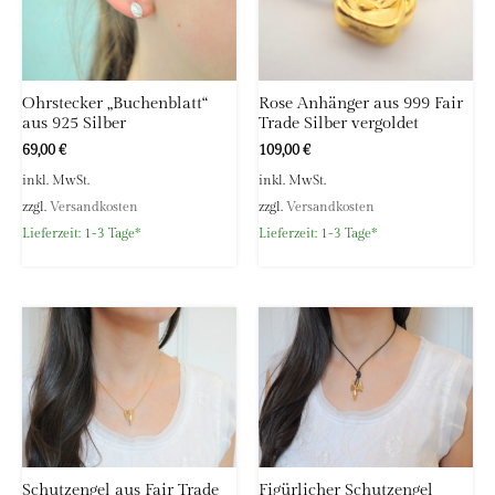
Ohrstecker „Buchenblatt“
Rose Anhänger aus 999 Fair
aus 925 Silber
Trade Silber vergoldet
69,00
€
109,00
€
inkl. MwSt.
inkl. MwSt.
zzgl.
Versandkosten
zzgl.
Versandkosten
Lieferzeit:
1-3 Tage*
Lieferzeit:
1-3 Tage*
Schutzengel aus Fair Trade
Figürlicher Schutzengel