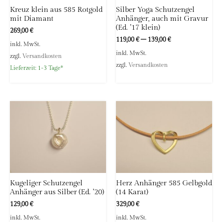
Kreuz klein aus 585 Rotgold
Silber Yoga Schutzengel
mit Diamant
Anhänger, auch mit Gravur
(Ed. ’17 klein)
269,00
€
119,00
€
–
139,00
€
inkl. MwSt.
inkl. MwSt.
zzgl.
Versandkosten
zzgl.
Versandkosten
Lieferzeit:
1-3 Tage*
Kugeliger Schutzengel
Herz Anhänger 585 Gelbgold
Anhänger aus Silber (Ed. ’20)
(14 Karat)
129,00
€
329,00
€
inkl. MwSt.
inkl. MwSt.