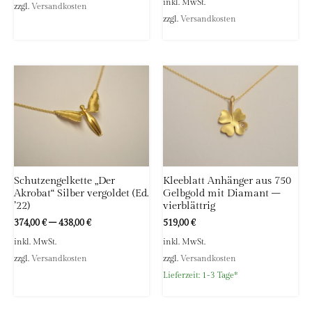
inkl. MwSt.
zzgl.
Versandkosten
zzgl.
Versandkosten
Schutzengelkette „Der
Kleeblatt Anhänger aus 750
Akrobat“ Silber vergoldet (Ed.
Gelbgold mit Diamant –
’22)
vierblättrig
374,00
€
–
438,00
€
519,00
€
inkl. MwSt.
inkl. MwSt.
zzgl.
Versandkosten
zzgl.
Versandkosten
Lieferzeit:
1-3 Tage*