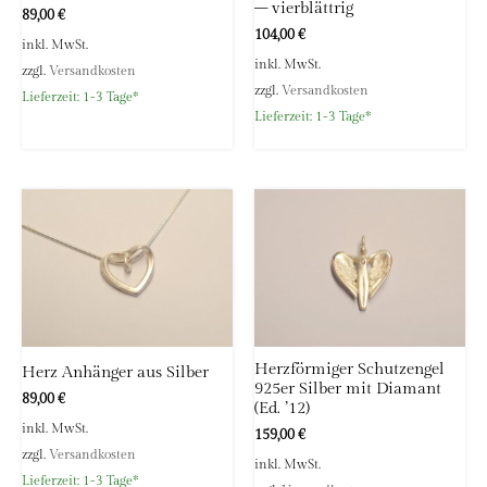
– vierblättrig
89,00
€
104,00
€
inkl. MwSt.
inkl. MwSt.
zzgl.
Versandkosten
zzgl.
Versandkosten
Lieferzeit:
1-3 Tage*
Lieferzeit:
1-3 Tage*
Herzförmiger Schutzengel
Herz Anhänger aus Silber
925er Silber mit Diamant
89,00
€
(Ed. ’12)
inkl. MwSt.
159,00
€
zzgl.
Versandkosten
inkl. MwSt.
Lieferzeit:
1-3 Tage*