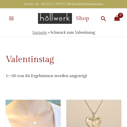
Zum
Service: ☏ +49 6221 7297913 | ✉
Kontaktinformationen
Inhalt
springen
Suchen
Shop
Startseite
»
Schmuck zum Valentinstag
Valentinstag
Nach
1–36 von 84 Ergebnissen werden angezeigt
Beliebtheit
sortiert