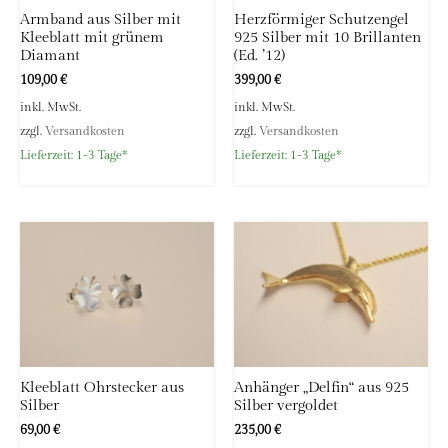
Armband aus Silber mit
Herzförmiger Schutzengel
Kleeblatt mit grünem
925 Silber mit 10 Brillanten
Diamant
(Ed. ’12)
109,00
€
399,00
€
inkl. MwSt.
inkl. MwSt.
zzgl.
Versandkosten
zzgl.
Versandkosten
Lieferzeit:
1-3 Tage*
Lieferzeit:
1-3 Tage*
Kleeblatt Ohrstecker aus
Anhänger „Delfin“ aus 925
Silber
Silber vergoldet
69,00
€
235,00
€