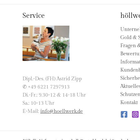
Service
höllwe
Untern
Gold & S
Fragen 
Bewertu
Informat
Kundenb
Sicherhe
Dipl.-Des. (FH) Astrid Zipp
Aktuelle
✆ +49 6221 7297913
Schutzen
Di.-Fr.: 9.30-12 & 14-18 Uhr
Kontakt
Sa.: 10-13 Uhr
E-Mail:
info@hoellwerk.de