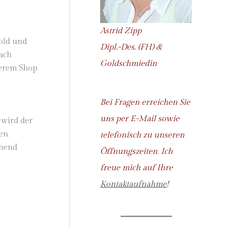
Astrid Zipp
old und
Dipl.-Des. (FH) &
ach
Goldschmiedin
serem Shop
Bei Fragen erreichen Sie
uns per E-Mail sowie
 wird der
den
telefonisch zu unseren
chend
Öffnungszeiten
.
Ich
freue mich auf Ihre
Kontaktaufnahme
!