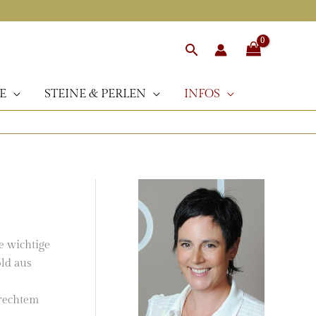
Suchen
E
STEINE & PERLEN
INFOS
e wichtige
old aus
erechtem