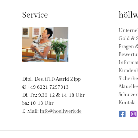
Service
höllw
Untern
Gold & S
Fragen 
Bewertu
Informat
Kundenb
Sicherhe
Dipl.-Des. (FH) Astrid Zipp
Aktuelle
✆ +49 6221 7297913
Schutzen
Di.-Fr.: 9.30-12 & 14-18 Uhr
Kontakt
Sa.: 10-13 Uhr
E-Mail:
info@hoellwerk.de