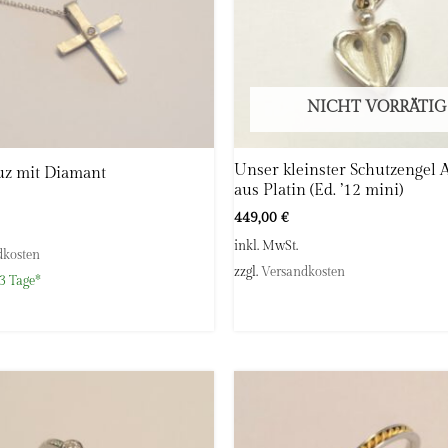
NICHT VORRÄTIG
Unser kleinster Schutzengel
uz mit Diamant
aus Platin (Ed. ’12 mini)
449,00
€
inkl. MwSt.
dkosten
zzgl.
Versandkosten
3 Tage*