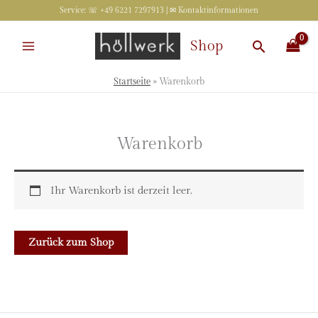
Zum
Service: ☏ +49 6221 7297913 | ✉
Kontaktinformationen
Inhalt
springen
Suchen
Shop
Startseite
»
Warenkorb
Warenkorb
Ihr Warenkorb ist derzeit leer.
Zurück zum Shop