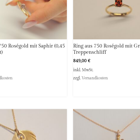
750 Roségold mit Saphir (0,45
Ring aus 750 Roségold mit G
t)
Treppenschliff
849,00
€
inkl. MwSt.
dkosten
zzgl.
Versandkosten