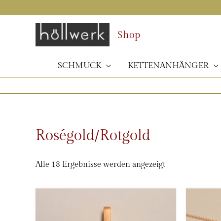
Zum
Inhalt
springen
Shop
SCHMUCK
KETTENANHÄNGER
Roségold/Rotgold
Nach
Alle 18 Ergebnisse werden angezeigt
Beliebtheit
sortiert