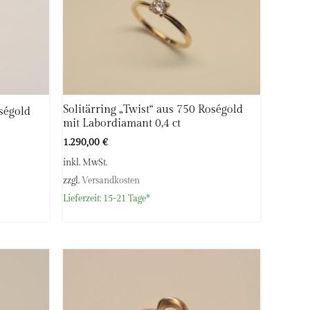
Solitärring „Twist“ aus 750 Roségold
ségold
mit Labordiamant 0,4 ct
1.290,00
€
inkl. MwSt.
zzgl.
Versandkosten
Lieferzeit:
15-21 Tage*