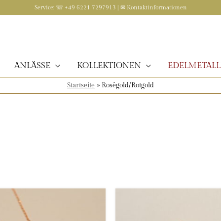
Service: ☏ +49 6221 7297913 | ✉
Kontaktinformationen
ANLÄSSE
KOLLEKTIONEN
EDELMETALL
Startseite
»
Roségold/Rotgold