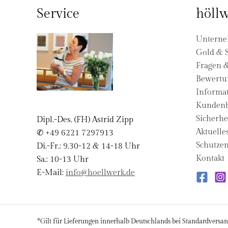
Service
höllw
Untern
Gold & S
Fragen 
Bewertu
Informat
Kundenb
Sicherhe
Dipl.-Des. (FH) Astrid Zipp
Aktuelle
✆ +49 6221 7297913
Schutzen
Di.-Fr.: 9.30-12 & 14-18 Uhr
Kontakt
Sa.: 10-13 Uhr
E-Mail:
info@hoellwerk.de
*Gilt für Lieferungen innerhalb Deutschlands bei Standardversan