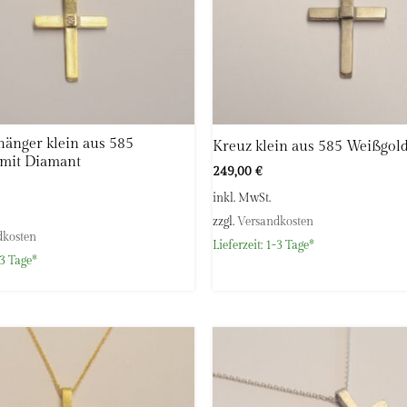
änger klein aus 585
Kreuz klein aus 585 Weißgol
 mit Diamant
249,00
€
inkl. MwSt.
zzgl.
Versandkosten
dkosten
Lieferzeit:
1-3 Tage*
3 Tage*