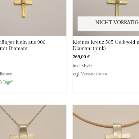
NICHT VORRÄTIG
änger klein aus 900
Kleines Kreuz 585 Gelbgold 
 mit Diamant
Diamant (pink)
269,00
€
inkl. MwSt.
dkosten
zzgl.
Versandkosten
3 Tage*