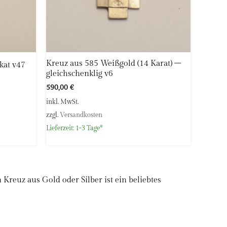
Kreuz aus 585 Weißgold (14 Karat) –
kat v47
gleichschenklig v6
590,00
€
inkl. MwSt.
zzgl.
Versandkosten
Lieferzeit:
1-3 Tage*
Kreuz aus Gold oder Silber ist ein beliebtes