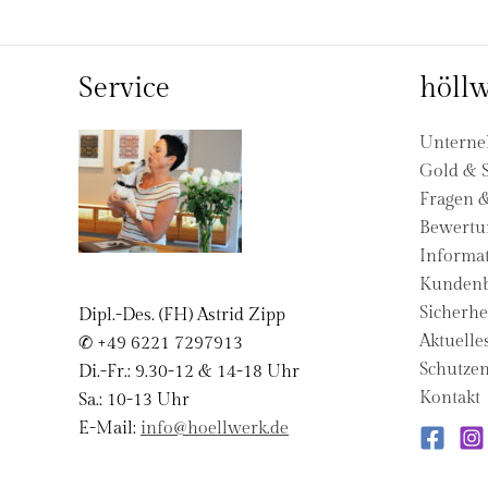
Service
höllw
Untern
Gold & S
Fragen 
Bewertu
Informat
Kundenb
Sicherhe
Dipl.-Des. (FH) Astrid Zipp
Aktuelle
✆ +49 6221 7297913
Schutzen
Di.-Fr.: 9.30-12 & 14-18 Uhr
Kontakt
Sa.: 10-13 Uhr
E-Mail:
info@hoellwerk.de