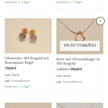
Lieferzeit:
1-3 Tage*
Lieferzeit:
1-3 Tage*
％
NICHT VORRÄTIG
Ohrstecker 585 Rotgold mit
Kette mit Herzanhänger in
Rosenquarz Kugel
585 Rotgold
750,00
€
Ursprünglicher
Aktueller
1.089,00
€
999,00
€
Preis
Preis
inkl. MwSt.
inkl. MwSt.
war:
ist:
zzgl.
Versandkosten
1.089,00 €
999,00 €.
zzgl.
Versandkosten
Lieferzeit:
1-3 Tage*