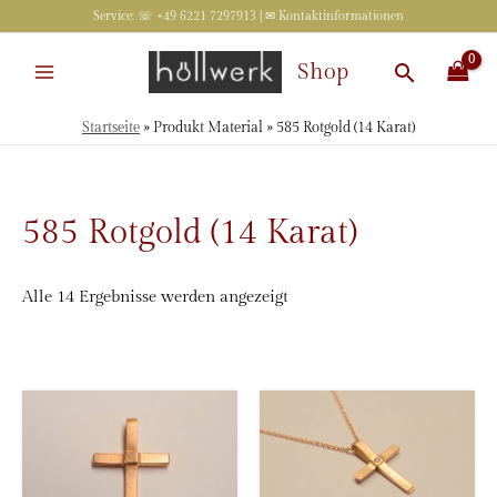
Zum
Service: ☏ +49 6221 7297913 | ✉
Kontaktinformationen
Inhalt
springen
Suchen
Shop
Startseite
»
Produkt Material
»
585 Rotgold (14 Karat)
585 Rotgold (14 Karat)
Nach
Alle 14 Ergebnisse werden angezeigt
Beliebtheit
sortiert