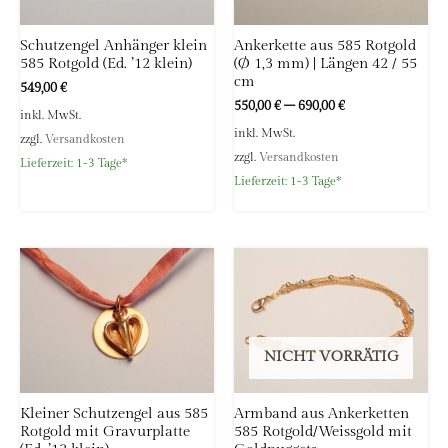
Schutzengel Anhänger klein
Ankerkette aus 585 Rotgold
585 Rotgold (Ed. ’12 klein)
(Ø 1,3 mm) | Längen 42 / 55
cm
549,00
€
550,00
€
–
690,00
€
inkl. MwSt.
inkl. MwSt.
zzgl.
Versandkosten
zzgl.
Versandkosten
Lieferzeit:
1-3 Tage*
Lieferzeit:
1-3 Tage*
NICHT VORRÄTIG
Kleiner Schutzengel aus 585
Armband aus Ankerketten
Rotgold mit Gravurplatte
585 Rotgold/Weissgold mit