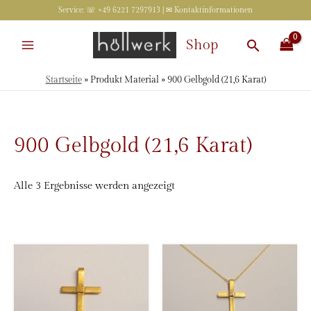
Zum
Service: ☏ +49 6221 7297913 | ✉
Kontaktinformationen
Inhalt
springen
Suchen
Shop
Startseite
»
Produkt Material
»
900 Gelbgold (21,6 Karat)
900 Gelbgold (21,6 Karat)
Nach
Alle 3 Ergebnisse werden angezeigt
Beliebtheit
sortiert