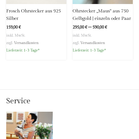
Frosch Ohrstecker aus 925
Ohrstecker „Maus“ aus 750
Silber
Gelbgold | einzeln oder Paar
159,00
€
295,00
€
–
590,00
€
inkl. MwSt.
inkl. MwSt.
zzgl.
Versandkosten
zzgl.
Versandkosten
Lieferzeit:
1-3 Tage*
Lieferzeit:
1-3 Tage*
Service