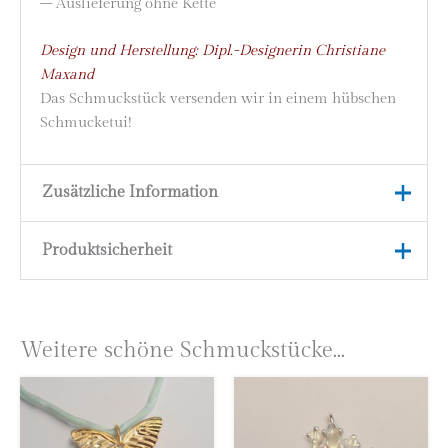
– Auslieferung ohne Kette
Design und Herstellung: Dipl.-Designerin Christiane
Maxand
Das Schmuckstück versenden wir in einem hübschen
Schmucketui!
Zusätzliche Information
Produktsicherheit
Material
750 Gelbgold (18 Karat)
Marke
höllwerk
Herstellerinformationen
Astrid Zipp
Weitere schöne Schmuckstücke...
höllwerk
Kleingemünder Straße 12
69118 Heidelberg
Deutschland