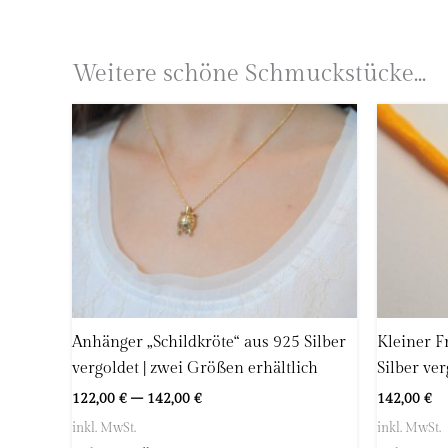
Herstellerinformationen
Astrid Zipp
Weitere schöne Schmuckstücke...
höllwerk
Kleingemünder Straße 12
69118 Heidelberg
Deutschland
E-Mail:
info@hoellwerk.de
Anhänger „Schildkröte“ aus 925 Silber
Kleiner F
vergoldet | zwei Größen erhältlich
Silber ver
122,00
€
–
142,00
€
142,00
€
inkl. MwSt.
inkl. MwSt.