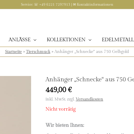
Service: ☏ +49 6221 7297913 | ✉
Kontaktinformationen
ANLÄSSE
KOLLEKTIONEN
EDELMETALL
Startseite
»
Tierschmuck
»
Anhänger „Schnecke“ aus 750 Gelbgold
Anhänger „Schnecke“ aus 750 Ge
449,00
€
inkl. MwSt.
zzgl.
Versandkosten
Nicht vorrätig
Wir bieten Ihnen: