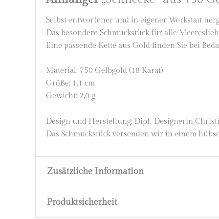
Selbst entworfener und in eigener Werkstatt her
Das besondere Schmuckstück für alle Meereslieb
Eine passende Kette aus Gold finden Sie bei Beda
Material: 750 Gelbgold (18 Karat)
Größe: 1,1 cm
Gewicht: 2,0 g
Design und Herstellung: Dipl.-Designerin Chris
Das Schmuckstück versenden wir in einem hübs
Zusätzliche Information
Produktsicherheit
Material
750 Gelbgold (18 Karat)