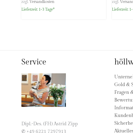
zzgl.
Versandkosten
zzgl.
Versan
Lieferzeit:
1-3 Tage*
Lieferzeit:
1-
Service
höllw
Untern
Gold & S
Fragen 
Bewertu
Informat
Kundenb
Sicherhe
Dipl.-Des. (FH) Astrid Zipp
Aktuelle
✆ +49 6221 7297913