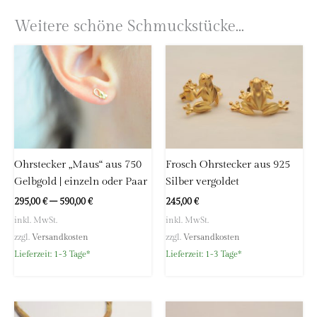
Material
750 Gelbgold (18 Karat)
Astrid Zipp
Weitere schöne Schmuckstücke...
höllwerk
Kleingemünder Straße 12
69118 Heidelberg
Deutschland
E-Mail:
info@hoellwerk.de
Ohrstecker „Maus“ aus 750
Frosch Ohrstecker aus 925
Gelbgold | einzeln oder Paar
Silber vergoldet
295,00
€
–
590,00
€
245,00
€
inkl. MwSt.
inkl. MwSt.
zzgl.
Versandkosten
zzgl.
Versandkosten
Lieferzeit:
1-3 Tage*
Lieferzeit:
1-3 Tage*