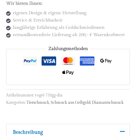
Wir bieten Ihnen:
750
GG
eigenes Design & eigene Herstellung
mit
Service & Erreichbarkeit
Brillanten
langjährige Erfahrung als Goldschmiedinnen
Menge
versandkostenfreie Lieferung ab 200,- € Warenkorbwert
Zahlungsmethoden
Artikelnummer:
vogel-750gg-dia
Kategorien:
Tierschmuck
,
Schmuck aus Gelbgold
,
Diamantschmuck
Beschreibung