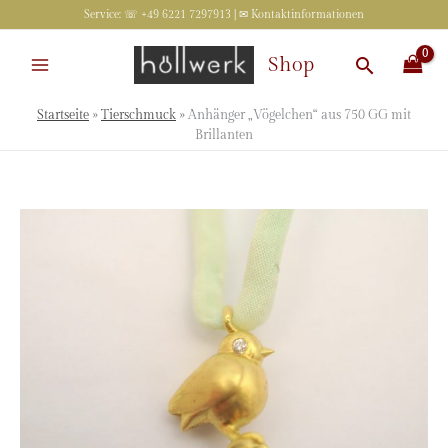
Zum
Service: ☏ +49 6221 7297913 | ✉
Kontaktinformationen
Inhalt
springen
Suchen
Shop
Startseite
»
Tierschmuck
»
Anhänger „Vögelchen“ aus 750 GG mit
Brillanten