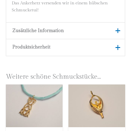
Das Ankerherz versenden wir in einem hübschen
Schmucketui!
Zusätzliche Information
Produktsicherheit
Material
925 Silber vergoldet
Marke
höllwerk
Herstellerinformationen
Astrid Zipp
Weitere schöne Schmuckstücke...
höllwerk
Kleingemünder Straße 12
69118 Heidelberg
Deutschland
E-Mail:
info@hoellwerk.de