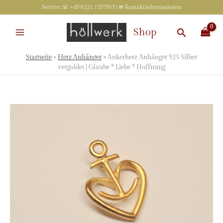
Zum
Service: ☏ +49 6221 7297913 | ✉
Kontaktinformationen
Inhalt
springen
Suchen
Shop
Startseite
»
Herz Anhänger
»
Ankerherz Anhänger 925 Silber
vergoldet | Glaube * Liebe * Hoffnung