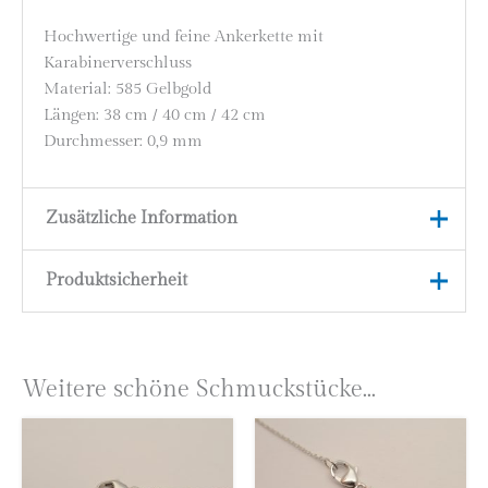
Hochwertige und feine Ankerkette mit
Karabinerverschluss
Material: 585 Gelbgold
Längen: 38 cm / 40 cm / 42 cm
Durchmesser: 0,9 mm
Zusätzliche Information
Produktsicherheit
Länge
38 cm, 40 cm, 42 cm
Material
585 Gelbgold (14 Karat)
Herstellerinformationen
Eugen Rühle GmbH & Co. KG
Weitere schöne Schmuckstücke...
Franziskusstraße 2
75175 Pforzheim
Deutschland
E-Mail:
info@eugenruehle.com