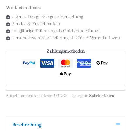
(Ø
Wir bieten Ihnen:
0,9
eigenes Design & eigene Herstellung
mm)
Service & Erreichbarkeit
|
langjährige Erfahrung als Goldschmiedinnen
Längen
versandkostenfreie Lieferung ab 200,- € Warenkorbwert
38
/
Zahlungsmethoden
40
/
42
cm
Menge
Artikelnummer:
Ankerkette-585-GG
Kategorie:
Zubehörketten
Beschreibung