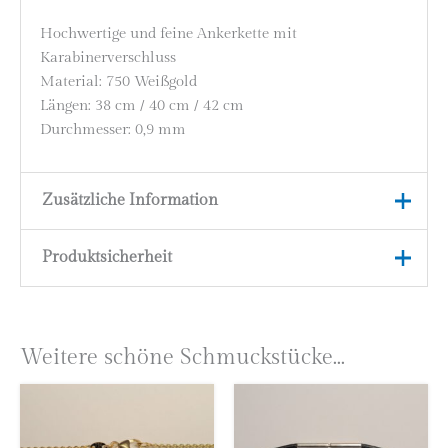
Hochwertige und feine Ankerkette mit
Karabinerverschluss
Material: 750 Weißgold
Längen: 38 cm / 40 cm / 42 cm
Durchmesser: 0,9 mm
Zusätzliche Information
Produktsicherheit
Länge
38 cm, 40 cm, 42 cm
Material
750 Weißgold (18 Karat)
Herstellerinformationen
Eugen Rühle GmbH & Co. KG
Weitere schöne Schmuckstücke...
Franziskusstraße 2
75175 Pforzheim
Deutschland
E-Mail:
info@eugenruehle.com