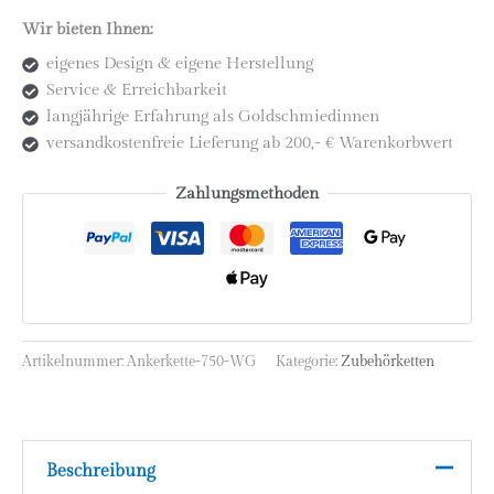
(Ø
Wir bieten Ihnen:
0,9
eigenes Design & eigene Herstellung
mm)
Service & Erreichbarkeit
|
langjährige Erfahrung als Goldschmiedinnen
Längen
versandkostenfreie Lieferung ab 200,- € Warenkorbwert
38
/
Zahlungsmethoden
40
/
42
cm
Menge
Artikelnummer:
Ankerkette-750-WG
Kategorie:
Zubehörketten
Beschreibung