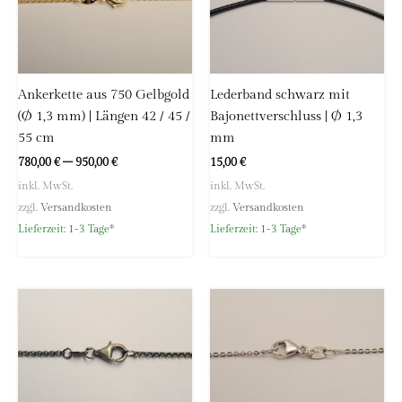
Ankerkette aus 750 Gelbgold
Lederband schwarz mit
(Ø 1,3 mm) | Längen 42 / 45 /
Bajonettverschluss | Ø 1,3
55 cm
mm
780,00
€
–
950,00
€
15,00
€
inkl. MwSt.
inkl. MwSt.
zzgl.
Versandkosten
zzgl.
Versandkosten
Lieferzeit:
1-3 Tage*
Lieferzeit:
1-3 Tage*