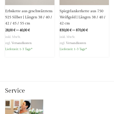
Erbskette aus geschwärztem
Spiegelankerkette aus 750
925 Silber | Längen 38 / 40 /
Weißgold | Längen 38 / 40 /
42 / 45 / 55 cm
42 cm
28,00
€
–
40,00
€
830,00
€
–
870,00
€
inkl. MwSt.
inkl. MwSt.
zzgl.
Versandkosten
zzgl.
Versandkosten
Lieferzeit:
1-3 Tage*
Lieferzeit:
1-3 Tage*
Service