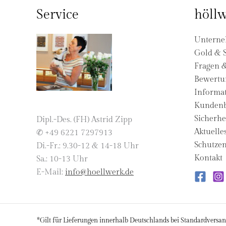
Service
höllw
Untern
Gold & S
Fragen 
Bewertu
Informat
Kundenb
Sicherhe
Dipl.-Des. (FH) Astrid Zipp
Aktuelle
✆ +49 6221 7297913
Schutzen
Di.-Fr.: 9.30-12 & 14-18 Uhr
Kontakt
Sa.: 10-13 Uhr
E-Mail:
info@hoellwerk.de
*Gilt für Lieferungen innerhalb Deutschlands bei Standardversan