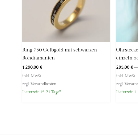
E-Mail:
info@hoellwerk.de
Ring 750 Gelbgold mit schwarzen
Ohrstecke
Rohdiamanten
einzeln o
1.290,00
€
295,00
€
inkl. MwSt.
inkl. MwSt.
zzgl.
Versandkosten
zzgl.
Versan
Lieferzeit:
15-21 Tage*
Lieferzeit:
1-