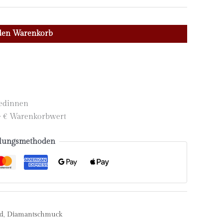
den Warenkorb
iedinnen
,- € Warenkorbwert
lungsmethoden
d
,
Diamantschmuck