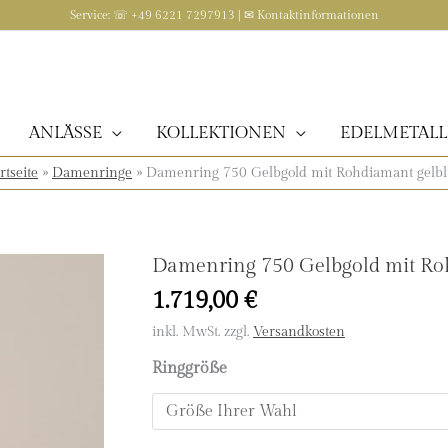
Service: ☏ +49 6221 7297913 | ✉
Kontaktinformationen
ANLÄSSE
KOLLEKTIONEN
EDELMETALL
rtseite
»
Damenringe
»
Damenring 750 Gelbgold mit Rohdiamant gelbl
Damenring 750 Gelbgold mit Ro
1.719,00
€
inkl. MwSt.
zzgl.
Versandkosten
Ringgröße