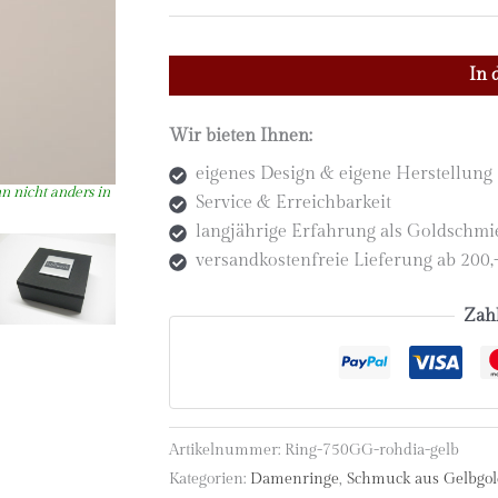
Damenring
In 
750
Gelbgold
Wir bieten Ihnen:
mit
Rohdiamant
eigenes Design & eigene Herstellung
gelblich
Service & Erreichbarkeit
Menge
langjährige Erfahrung als Goldschm
versandkostenfreie Lieferung ab 200
Zah
Artikelnummer:
Ring-750GG-rohdia-gelb
Kategorien:
Damenringe
,
Schmuck aus Gelbgol