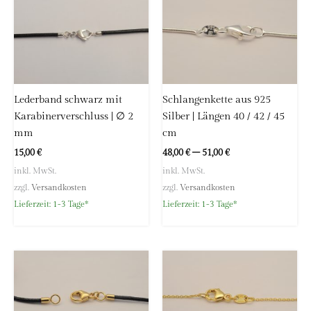
Deutschland
E-Mail:
info@hoellwerk.de
Lederband schwarz mit
Schlangenkette aus 925
Karabinerverschluss | ∅ 2
Silber | Längen 40 / 42 / 45
mm
cm
15,00
€
48,00
€
–
51,00
€
inkl. MwSt.
inkl. MwSt.
zzgl.
Versandkosten
zzgl.
Versandkosten
Lieferzeit:
1-3 Tage*
Lieferzeit:
1-3 Tage*