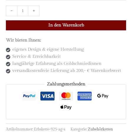
Erbskette
-
+
aus
geschwärztem
In den Warenkorb
925
Silber
Wir bieten Ihnen:
|
eigenes Design & eigene Herstellung
Längen
Service & Erreichbarkeit
38
langjährige Erfahrung als Goldschmiedinnen
/
versandkostenfreie Lieferung ab 200,- € Warenkorbwert
40
/
Zahlungsmethoden
42
/
45
/
55
cm
Menge
Artikelnummer:
Erbskette-925-ag-s
Kategorie:
Zubehörketten