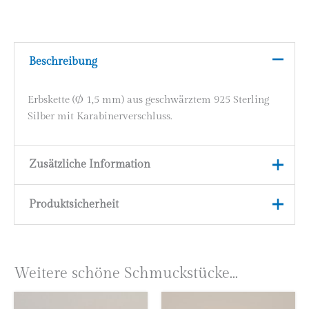
Beschreibung
Erbskette (Ø 1,5 mm) aus geschwärztem 925 Sterling
Silber mit Karabinerverschluss.
Zusätzliche Information
Produktsicherheit
38 cm, 40 cm, 42 cm, 45
Längen
cm, 55 cm
Herstellerinformationen
Material
925 Silber geschwärzt
Astrid Zipp
Weitere schöne Schmuckstücke...
höllwerk
Kleingemünder Straße 12
69118 Heidelberg