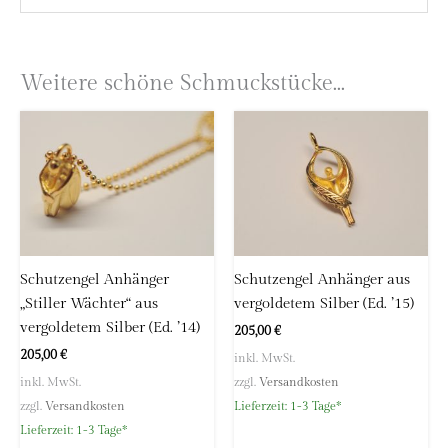
Marke
höllwerk
Herstellerinformationen
Astrid Zipp
Schutzengel
Weitere schöne Schmuckstücke...
Edition `22
höllwerk
Edition
Kleingemünder Straße 12
Lederband 44 cm,
69118 Heidelberg
Kette
Ankerkette 44 cm,
Deutschland
Ankerkette 64 cm
E-Mail:
info@hoellwerk.de
Schutzengel Anhänger
Schutzengel Anhänger aus
„Stiller Wächter“ aus
vergoldetem Silber (Ed. ’15)
vergoldetem Silber (Ed. ’14)
205,00
€
205,00
€
inkl. MwSt.
inkl. MwSt.
zzgl.
Versandkosten
zzgl.
Versandkosten
Lieferzeit:
1-3 Tage*
Lieferzeit:
1-3 Tage*