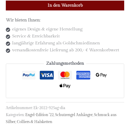
In den Warenkorb
Schutzengel
"Der
Wir bieten Ihnen:
Akrobat"
Silber
eigenes Design & eigene Herstellung
mit
Service & Erreichbarkeit
Diamant
langjährige Erfahrung als Goldschmiedinnen
(Ed.
versandkostenfreie Lieferung ab 200,- € Warenkorbwert
'22)
Menge
Zahlungsmethoden
Artikelnummer:
Ek-2022-925ag-dia
Kategorien:
Engel-Edition '22
,
Schutzengel Anhänger
,
Schmuck aus
Silber
,
Colliers & Halsketten