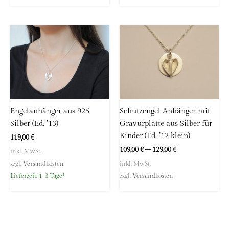
Engelanhänger aus 925
Schutzengel Anhänger mit
Silber (Ed. ’13)
Gravurplatte aus Silber für
Kinder (Ed. ’12 klein)
119,00
€
109,00
€
–
129,00
€
inkl. MwSt.
zzgl.
Versandkosten
inkl. MwSt.
Lieferzeit:
1-3 Tage*
zzgl.
Versandkosten