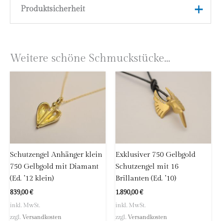
Produktsicherheit
Gewicht
7,4 g
Ringgröße
53, Größe ihrer Wahl
Herstellerinformationen
Astrid Zipp
Material
750 Gelbgold (18 Karat)
Weitere schöne Schmuckstücke...
höllwerk
Kleingemünder Straße 12
69118 Heidelberg
Deutschland
E-Mail:
info@hoellwerk.de
Schutzengel Anhänger klein
Exklusiver 750 Gelbgold
750 Gelbgold mit Diamant
Schutzengel mit 16
(Ed. ’12 klein)
Brillanten (Ed. ’10)
839,00
€
1.890,00
€
inkl. MwSt.
inkl. MwSt.
zzgl.
Versandkosten
zzgl.
Versandkosten