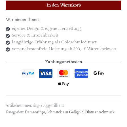
In den Warenkorb
750
Gelbgold
Wir bieten Ihnen:
mit
Diamant
eigenes Design & eigene Herstellung
im
Service & Erreichbarkeit
"Trilliantschliff"
langjährige Erfahrung als Goldschmiedinnen
Menge
versandkostenfreie Lieferung ab 200,- € Warenkorbwert
Zahlungsmethoden
Artikelnummer:
ring-750gg-trilliant
Kategorien:
Damenringe
,
Schmuck aus Gelbgold
,
Diamantschmuck