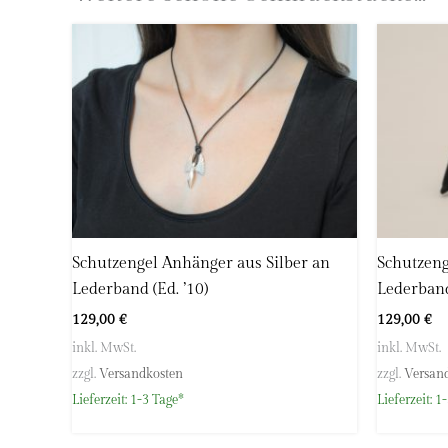
Edition
Kleingemünder Straße 12
69118 Heidelberg
Deutschland
E-Mail:
info@hoellwerk.de
Schutzengel Anhänger aus Silber an
Schutzeng
Lederband (Ed. ’10)
Lederband
129,00
€
129,00
€
inkl. MwSt.
inkl. MwSt.
zzgl.
Versandkosten
zzgl.
Versan
Lieferzeit:
1-3 Tage*
Lieferzeit:
1-