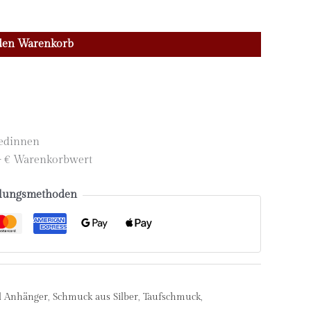
den Warenkorb
iedinnen
,- € Warenkorbwert
lungsmethoden
l Anhänger
,
Schmuck aus Silber
,
Taufschmuck
,