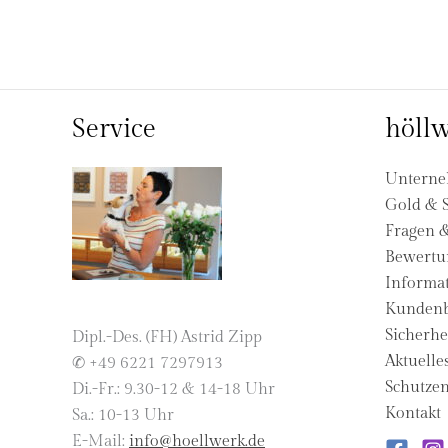
Service
höllw
Untern
Gold & S
Fragen 
Bewertu
Informat
Kundenb
Sicherhe
Dipl.-Des. (FH) Astrid Zipp
Aktuelle
✆ +49 6221 7297913
Schutzen
Di.-Fr.: 9.30-12 & 14-18 Uhr
Kontakt
Sa.: 10-13 Uhr
E-Mail:
info@hoellwerk.de