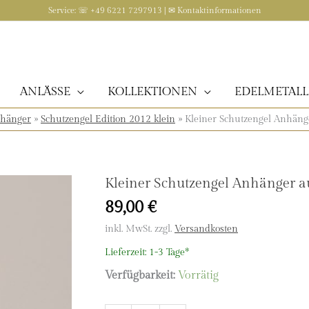
Service: ☏ +49 6221 7297913 | ✉
Kontaktinformationen
ANLÄSSE
KOLLEKTIONEN
EDELMETALL
nhänger
»
Schutzengel Edition 2012 klein
»
Kleiner Schutzengel Anhänger
Kleiner Schutzengel Anhänger aus 
89,00
€
inkl. MwSt.
zzgl.
Versandkosten
Lieferzeit:
1-3 Tage*
Verfügbarkeit:
Vorrätig