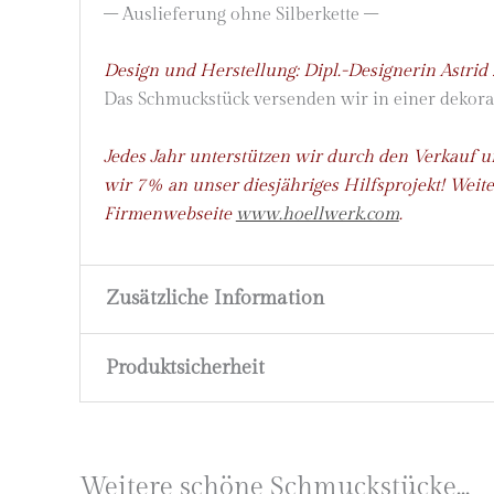
– Auslieferung ohne Silberkette –
Design und Herstellung: Dipl.-Designerin Astrid
Das Schmuckstück versenden wir in einer dekor
Jedes Jahr unterstützen wir durch den Verkauf 
wir 7% an unser diesjähriges Hilfsprojekt!
Weite
Firmenwebseite
www.hoellwerk.com
.
Zusätzliche Information
Produktsicherheit
Material
925 Silber
Marke
höllwerk
Herstellerinformationen
Astrid Zipp
Schutzengel
Weitere schöne Schmuckstücke...
Edition `12 klein
höllwerk