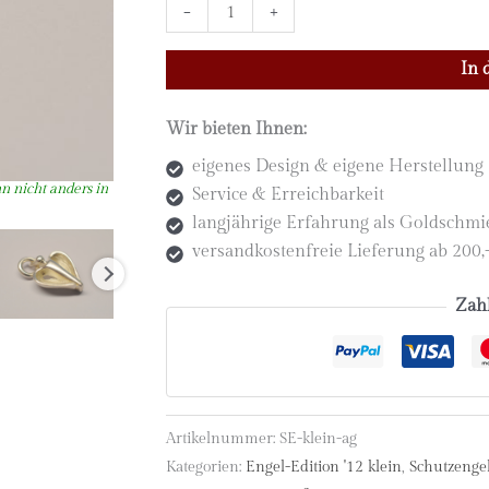
Kleiner
-
+
Schutzengel
Anhänger
In 
aus
Silber
Wir bieten Ihnen:
(Ed.
eigenes Design & eigene Herstellung
'12
Service & Erreichbarkeit
klein)
langjährige Erfahrung als Goldschm
Menge
versandkostenfreie Lieferung ab 200
Zah
Artikelnummer:
SE-klein-ag
Kategorien:
Engel-Edition '12 klein
,
Schutzenge