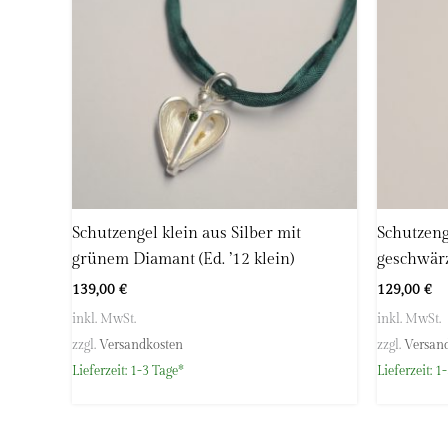
Edition `12 klein
69118 Heidelberg
Edition
Deutschland
E-Mail:
info@hoellwerk.de
Schutzengel klein aus Silber mit
Schutzen
grünem Diamant (Ed. ’12 klein)
geschwärz
139,00
€
129,00
€
inkl. MwSt.
inkl. MwSt.
zzgl.
Versandkosten
zzgl.
Versan
Lieferzeit:
1-3 Tage*
Lieferzeit:
1-