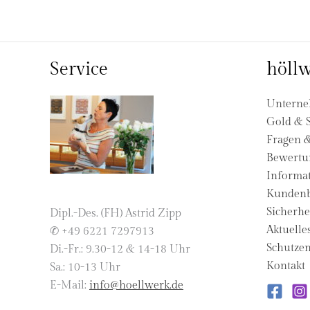
Service
höllw
Untern
Gold & S
Fragen 
Bewertu
Informat
Kundenb
Sicherhe
Dipl.-Des. (FH) Astrid Zipp
Aktuelle
✆ +49 6221 7297913
Schutzen
Di.-Fr.: 9.30-12 & 14-18 Uhr
Kontakt
Sa.: 10-13 Uhr
E-Mail:
info@hoellwerk.de