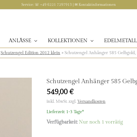
Service: ☏ +49 6221 7297913 | ✉
Kontaktinformationen
ANLÄSSE
KOLLEKTIONEN
EDELMETALL
»
Schutzengel Edition 2012 klein
»
Schutzengel Anhänger 585 Gelbgold, k
Schutzengel Anhänger 585 Gelbgol
549,00
€
inkl. MwSt.
zzgl.
Versandkosten
Lieferzeit:
1-3 Tage*
Verfügbarkeit:
Nur noch 1 vorrätig