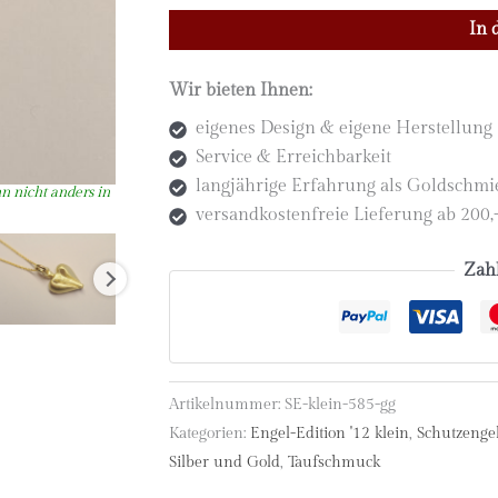
Schutzengel
In 
Anhänger
585
Wir bieten Ihnen:
Gelbgold,
klein
eigenes Design & eigene Herstellung
und
Service & Erreichbarkeit
herzförmig
langjährige Erfahrung als Goldschm
(Ed.
versandkostenfreie Lieferung ab 200
'12
klein)
Zah
Menge
Artikelnummer:
SE-klein-585-gg
Kategorien:
Engel-Edition '12 klein
,
Schutzenge
Silber und Gold
,
Taufschmuck