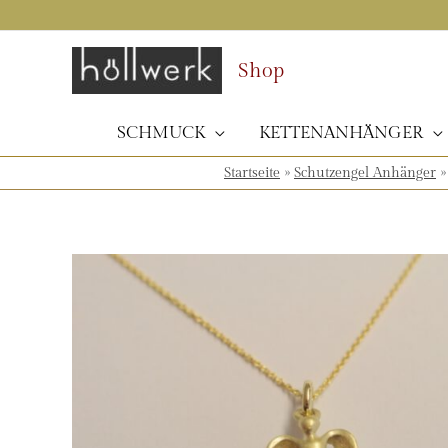
Zum
Inhalt
springen
Shop
SCHMUCK
KETTENANHÄNGER
Startseite
»
Schutzengel Anhänger