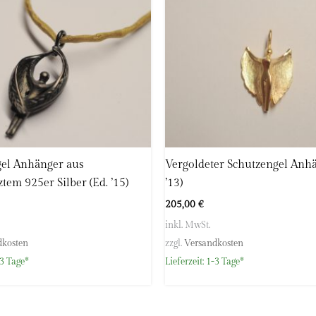
gel Anhänger aus
Vergoldeter Schutzengel Anhä
tem 925er Silber (Ed. ’15)
’13)
205,00
€
inkl. MwSt.
dkosten
zzgl.
Versandkosten
3 Tage*
Lieferzeit:
1-3 Tage*