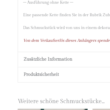
– Ausführung ohne Kette –
Eine passende Kette finden Sie in der Rubrik Zub
Das Schmuckstück wird von uns in einem dekora
Von dem Verkaufserlös dieses Anhängers spenden
Zusätzliche Information
Produktsicherheit
Gewicht
3,1 g
Material
585 Gelbgold (14 Karat)
Herstellerinformationen
Astrid Zipp
Marke
höllwerk
Weitere schöne Schmuckstücke...
höllwerk
Kleingemünder Straße 12
Schutzengel