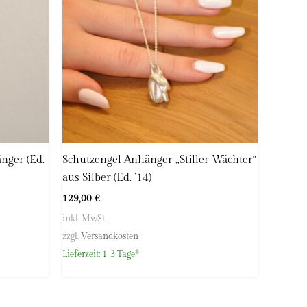
nger (Ed.
Schutzengel Anhänger „Stiller Wächter“
aus Silber (Ed. ’14)
129,00
€
inkl. MwSt.
zzgl.
Versandkosten
Lieferzeit:
1-3 Tage*