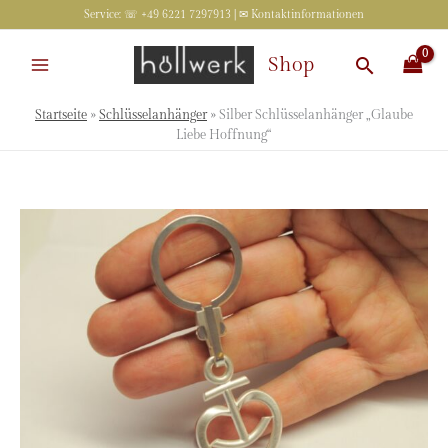
Zum
Service: ☏ +49 6221 7297913 | ✉
Kontaktinformationen
Inhalt
springen
Suchen
Shop
Startseite
»
Schlüsselanhänger
»
Silber Schlüsselanhänger „Glaube
Liebe Hoffnung“