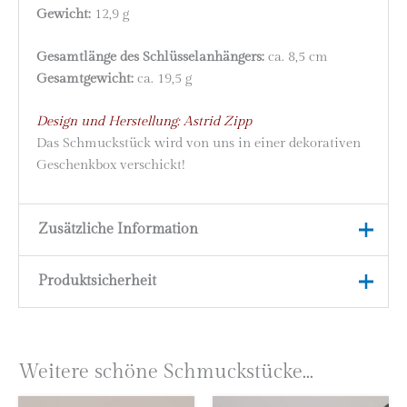
Gewicht:
12,9 g
Gesamtlänge des Schlüsselanhängers:
ca. 8,5 cm
Gesamtgewicht:
ca. 19,5 g
Design und Herstellung: Astrid Zipp
Das Schmuckstück wird von uns in einer dekorativen
Geschenkbox verschickt!
Zusätzliche Information
Produktsicherheit
Material
925 Silber
Marke
höllwerk
Herstellerinformationen
Astrid Zipp
Weitere schöne Schmuckstücke...
höllwerk
Kleingemünder Straße 12