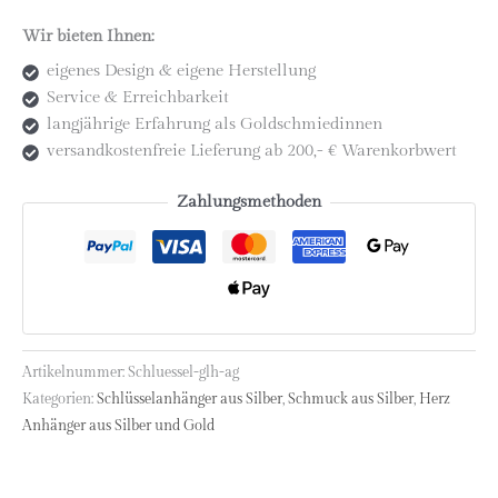
"Glaube
Wir bieten Ihnen:
Liebe
Hoffnung"
eigenes Design & eigene Herstellung
Menge
Service & Erreichbarkeit
langjährige Erfahrung als Goldschmiedinnen
versandkostenfreie Lieferung ab 200,- € Warenkorbwert
Zahlungsmethoden
Artikelnummer:
Schluessel-glh-ag
Kategorien:
Schlüsselanhänger aus Silber
,
Schmuck aus Silber
,
Herz
Anhänger aus Silber und Gold